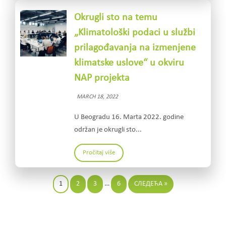
Okrugli sto na temu
„Klimatološki podaci u službi
prilagođavanja na izmenjene
klimatske uslove“ u okviru
NAP projekta
MARCH 18, 2022
U Beogradu 16. Marta 2022. godine
održan je okrugli sto...
Pročitaj više
1
2
3
…
6
СЛЕДЕЋА »