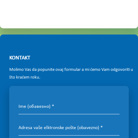
KONTAKT
Molimo Vas da popunite ovaj formular a mi ćemo Vam odgovoriti u
što kraćem roku.
Ime (обавезно)
Adresa vaše elktronske pošte (obavezno)