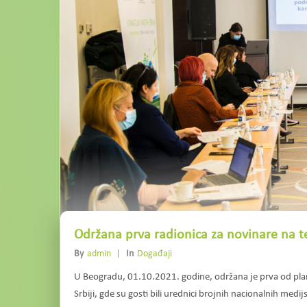
Održana prva radionica za novinare na t
By
Admin
In
Događaji
U Beogradu, 01.10.2021. godine, održana je prva od plan
Srbiji, gde su gosti bili urednici brojnih nacionalnih medij