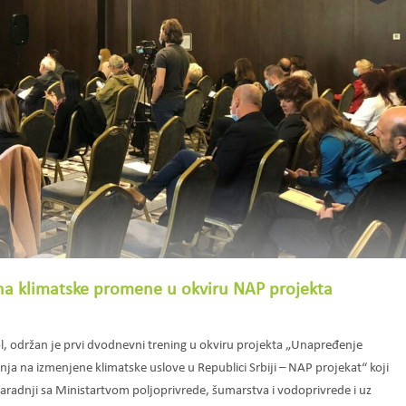
 na klimatske promene u okviru NAP projekta
, održan je prvi dvodnevni trening u okviru projekta „Unapređenje
a na izmenjene klimatske uslove u Republici Srbiji – NAP projekat“ koji
aradnji sa Ministartvom poljoprivrede, šumarstva i vodoprivrede i uz