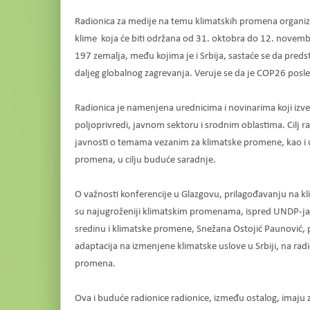
Radionica za medije na temu klimatskih promena organiz
klime koja će biti održana od 31. oktobra do 12. novembr
197 zemalja, među kojima je i Srbija, sastaće se da predst
daljeg globalnog zagrevanja. Veruje se da je COP26 posle
Radionica je namenjena urednicima i novinarima koji izve
poljoprivredi, javnom sektoru i srodnim oblastima. Cilj r
javnosti o temama vezanim za klimatske promene, kao i 
promena, u cilju buduće saradnje.
O važnosti konferencije u Glazgovu, prilagođavanju na kl
su najugroženiji klimatskim promenama, ispred UNDP-ja na
sredinu i klimatske promene, Snežana Ostojić Paunović, 
adaptacija na izmenjene klimatske uslove u Srbiji, na radio
promena.
Ova i buduće radionice radionice, između ostalog, imaju za