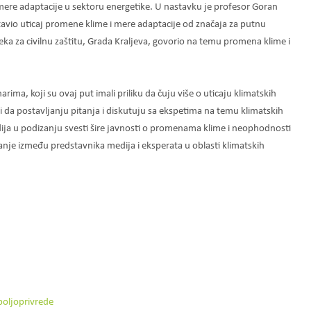
i mere adaptacije u sektoru energetike. U nastavku je profesor Goran
vio uticaj promene klime i mere adaptacije od značaja za putnu
ka za civilnu zaštitu, Grada Kraljeva, govorio na temu promena klime i
rima, koji su ovaj put imali priliku da čuju više o uticaju klimatskih
 da postavljanju pitanja i diskutuju sa ekspetima na temu klimatskih
ija u podizanju svesti šire javnosti o promenama klime i neophodnosti
nje između predstavnika medija i eksperata u oblasti klimatskih
poljoprivrede