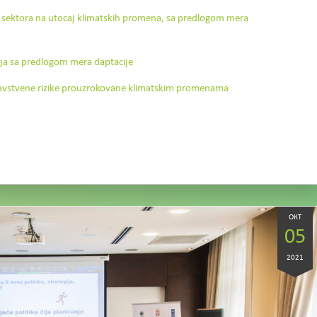
skog sektora na utocaj klimatskih promena, sa predlogom mera
vlja sa predlogom mera daptacije
dravstvene rizike prouzrokovane klimatskim promenama
ОКТ
05
2021