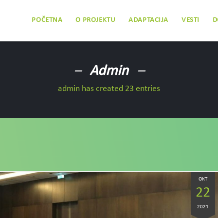
POČETNA
O PROJEKTU
ADAPTACIJA
VESTI
DOKUMENTA
VIDE
Admin
admin has created 23 entries
ОКТ
22
2021