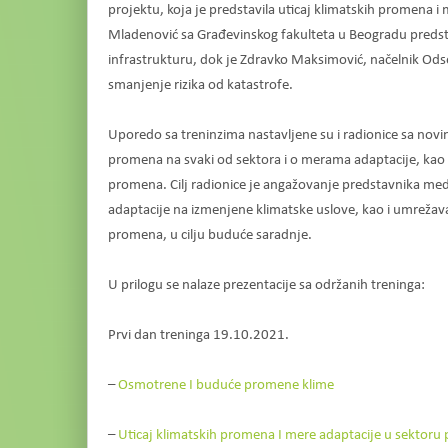
projektu, koja je predstavila uticaj klimatskih promena 
Mladenović sa Građevinskog fakulteta u Beogradu predsta
infrastrukturu, dok je Zdravko Maksimović, načelnik Odse
smanjenje rizika od katastrofe.
Uporedo sa treninzima nastavljene su i radionice sa novina
promena na svaki od sektora i o merama adaptacije, kao i
promena. Cilj radionice je angažovanje predstavnika med
adaptacije na izmenjene klimatske uslove, kao i umrežava
promena, u cilju buduće saradnje.
U prilogu se nalaze prezentacije sa održanih treninga:
Prvi dan treninga 19.10.2021.
–
Osmotrene I buduće promene klime
–
Uticaj klimatskih promena I mere adaptacije u sektoru 