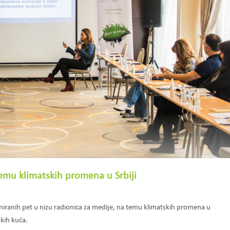
emu klimatskih promena u Srbiji
iranih pet u nizu radionica za medije, na temu klimatskih promena u
skih kuća.