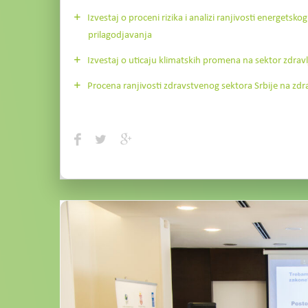
Izvestaj o proceni rizika i analizi ranjivosti energet
prilagodjavanja
Izvestaj o uticaju klimatskih promena na sektor zdra
Procena ranjivosti zdravstvenog sektora Srbije na z