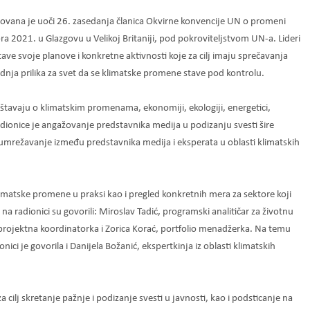
ovana je uoči 26. zasedanja članica Okvirne konvencije UN o promeni
a 2021. u Glazgovu u Velikoj Britaniji, pod pokroviteljstvom UN-a. Lideri
ave svoje planove i konkretne aktivnosti koje za cilj imaju sprečavanja
dnja prilika za svet da se klimatske promene stave pod kontrolu.
štavaju o klimatskim promenama, ekonomiji, ekologiji, energetici,
adionice je angažovanje predstavnika medija u podizanju svesti šire
umrežavanje između predstavnika medija i eksperata u oblasti klimatskih
imatske promene u praksi kao i pregled konkretnih mera za sektore koji
 radionici su govorili: Miroslav Tadić, programski analitičar za životnu
projektna koordinatorka i Zorica Korać, portfolio menadžerka. Na temu
nici je govorila i Danijela Božanić, ekspertkinja iz oblasti klimatskih
 cilj skretanje pažnje i podizanje svesti u javnosti, kao i podsticanje na