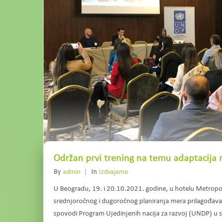
Održan prvi trening na temu adaptacija
By
Admin
In
Izdvajamo
U Beogradu, 19. i 20.10.2021. godine, u hotelu Metropol
srednjoročnog i dugoročnog planiranja mera prilagođavanj
spovodi Program Ujedinjenih nacija za razvoj (UNDP) u s