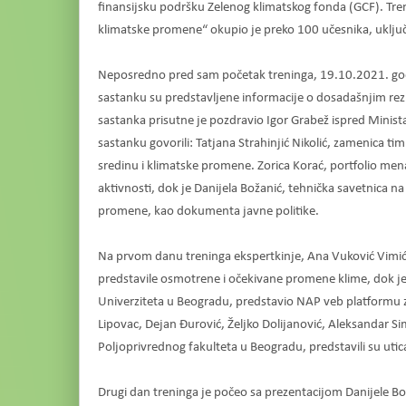
finansijsku podršku Zelenog klimatskog fonda (GCF). Tren
klimatske promene“ okupio je preko 100 učesnika, uklju
Neposredno pred sam početak treninga, 19.10.2021. god
sastanku su predstavljene informacije o dosadašnjim re
sastanka prisutne je pozdravio Igor Grabež ispred Minis
sastanku govorili: Tatjana Strahinjić Nikolić, zamenica tim 
sredinu i klimatske promene. Zorica Korać, portfolio men
aktivnosti, dok je Danijela Božanić, tehnička savetnica 
promene, kao dokumenta javne politike.
Na prvom danu treninga ekspertkinje, Ana Vuković Vimić 
predstavile osmotrene i očekivane promene klime, dok je 
Univerziteta u Beogradu, predstavio NAP veb platformu 
Lipovac, Dejan Đurović, Željko Dolijanović, Aleksandar Sim
Poljoprivrednog fakulteta u Beogradu, predstavili su uti
Drugi dan treninga je počeo sa prezentacijom Danijele Bož