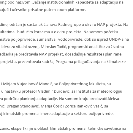
ing pod nazivom „Jačanje institucionalnih kapaciteta za adaptaciju na
čujući i učesnike prisutne putem zoom platforme.
ine, održan je sastanak članova Radne grupe u okviru NAP projekta. Na
zultatima i budućim koracima u okviru projekta. Na samom početku
tarstva poljoprivrede, šumarstva i vodoprivrede, dok su ispred UNDP-a na
lidera za vitalni razvoj, Miroslav Tadić, programski analitičar za životnu
adžerka je predstavila NAP projekat, dosadašnje rezultate i planirane
na projektu, prezentovala sadržaj Programa prilagođavanja na klimateske
i Mirjam Vujadinović Mandić, sa Poljoprivrednog fakulteta, su
u nastavku profesor Vladimir Đurđević, sa Instituta za meteorologiju
za podršku planiranju adaptacije. Na samom kraju predavači Aleksa
ić, Dragan Stanojević, Marija Ćosić i Zorica Ranković Vasić, sa
caj klimatskih promena i mere adaptacije u sektoru poljoprivrede.
anić, ekspertkinje iz oblasti klimatskih promena i tehničke savetnice na