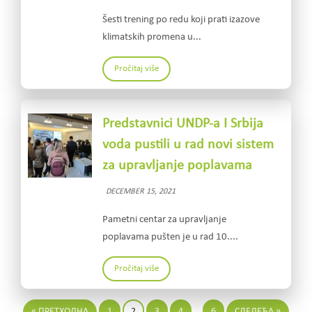
Šesti trening po redu koji prati izazove
klimatskih promena u...
Pročitaj više
Predstavnici UNDP-a I Srbija
voda pustili u rad novi sistem
za upravljanje poplavama
DECEMBER 15, 2021
Pametni centar za upravljanje
poplavama pušten je u rad 10....
Pročitaj više
« ПРЕТХОДНА
1
2
3
4
…
6
СЛЕДЕЋА »